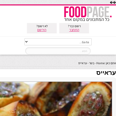
��
רשום כבר?
לא רשום?
התחבר
הירשם
אתם כאן:
Home
-
בשר
-
עראייס
עראייס