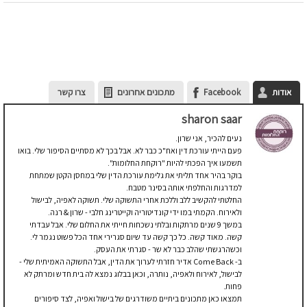
אודות
Facebook
מתכונים אחרונים
צרו קשר
sharon saar
נעים להכיר, אני שרון.
פעם הייתי עורכת דין ואח"כ כבר לא. אבל בכך לא מסתיים הסיפור שלי. בואו
תשמעו איך הפכתי להיות "רוקחת החלומות".
בוקר בהיר אחד תליתי את גלימת עורכת הדין שלי במחסן הקטן שמתחת
למדרגות והחלפתי אותה בסינר מטבח.
החלטתי להקשיב ללב וללכת אחרי התשוקה שלי. תשוקה לאפיה, לבישול
ולאירוח. הקמתי במו ידי קונדיטוריה וקייטרינג חלבי - שרון & רנה.
במשך 9 שנים מרתקות ובלתי נשכחות חייתי את החלום שלי. אבל עבדתי
קשה. מאוד קשה. כל כך קשה עד שיום סגרירי אחד הכל פשוט נגמר לי.
וכשהרגשתי שהלב כבר לא שר - סגרתי את העסק.
ב- Come Back אדיר חזרתי לערוך את הדין, אבל התשוקה האמיתית שלי -
לבישול, לאירוח ולאפיה, נותרה, וכאן בבלוג נמצא לה בית חדש ומרתק לא
פחות.
תמצאו כאן מתכונים ביתיים משודרגים של בישול ואפיה, לצד סיפורים