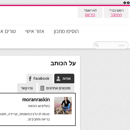
��
רשום כבר?
לא רשום?
התחבר
הירשם
הוסיפו מתכון
אזור אישי
טורים אי
על הכותב
אודות
Facebook
מתכונים אחרונים
צרו קשר
moranraskin
בעלים
at
המזווה
מנסה לג'גל בין משפחה, קריירה, תזונה
בריאה ותחביבים...