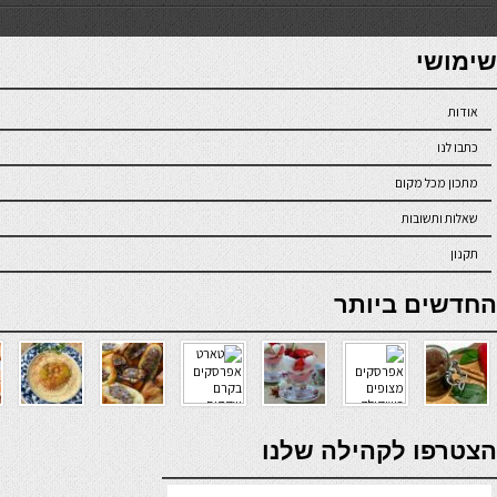
7slots
seriöse online casinos österreich
שימושי
אודות
כתבו לנו
מתכון מכל מקום
שאלות ותשובות
תקנון
online casino
החדשים ביותר
verde casino
הצטרפו לקהילה שלנו