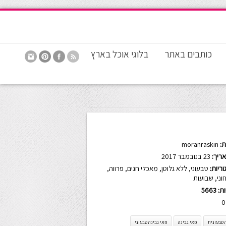
כותבים באתר
בלוגי אוכל בארץ
:
moranraskin
ריך:
23 בנובמבר 2017
ריות:
טבעוני
,
ללא גלוטן
,
מאכלי חגים
,
פרווה
,
וני
,
שבועות
ות:
5663
0
 טבעונית
פאי גבינה
פאי גבינה טבעוני