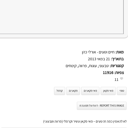
מאת:
חיים וטעים - אורלי כהן
בתאריך:
21 במאי 2013
קטגוריות:
טבעוני
,
עוגות
,
פרווה
,
קינוחים
צפיות:
11916
11
טופי
פאי פקאן
פאי פקאנים
פקאנים
קרמל
REPORT THIS IMAGE - דווח על תמונה זו
לא להאמין כמה זה טעים – פאי פקאן עשיר וקרמלי (פרווה וטבעוני)