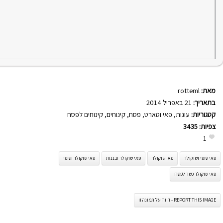
מאת:
rotteml
בתאריך:
21 באפריל 2014
קטגוריות:
עוגות
,
פאי וטארט
,
פסח
,
קינוחים
,
קינוחים לפסח
צפיות:
3435
1
פאי טופי ושוקולד
פאי שוקולד
פאי שוקולד ובננות
פאי שוקולד וטופי
פאי שוקולד כשר לפסח
REPORT THIS IMAGE - דווח על תמונה זו