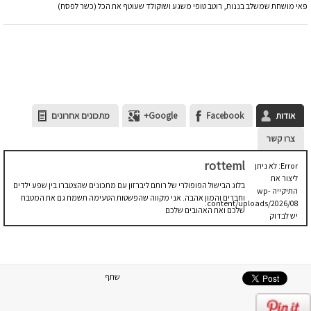
פאי מושחת שמשלב בננות, רוטב טופי משגע ושוקולד שעוטף את הכל (כשר לפסח)
אודות
Facebook
Google+
מתכונים אחרונים
צרו קשר
rotteml
Error: לא ניתן
ליצור את
בלוג הבישול הפופולרי של רותם ליברזון עם מתכונים שהצטברו בין שפע ילדים
התיקייה wp-
וחברים והמון אהבה. אני מקווה שהפשטות הטעימה תשמח גם את המטבח
content/uploads/2026/08.
שלכם ואת האהובים שלכם
יש לבדוק
שתיקיית האב
שלה ניתנת
לכתיבה.
שתף