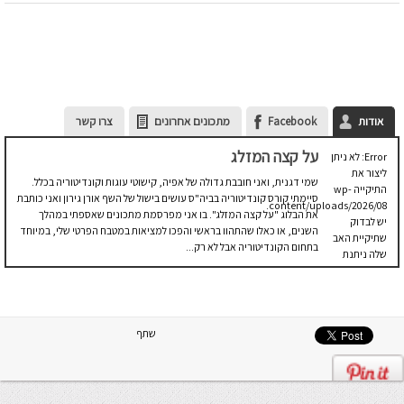
אודות
Facebook
מתכונים אחרונים
צרו קשר
על קצה המזלג
Error: לא ניתן
ליצור את
שמי דגנית, ואני חובבת גדולה של אפיה, קישוטי עוגות וקונדיטוריה בכלל.
התיקייה wp-
סיימתי קורס קונדיטוריה בביה"ס עושים בישול של השף אורן גירון ואני כותבת
content/uploads/2026/08.
את הבלוג "על קצה המזלג". בו אני מפרסמת מתכונים שאספתי במהלך
יש לבדוק
השנים, או כאלו שהתהוו בראשי והפכו למציאות במטבח הפרטי שלי, במיוחד
שתיקיית האב
בתחום הקונדיטוריה אבל לא רק...
שלה ניתנת
לכתיבה.
שתף