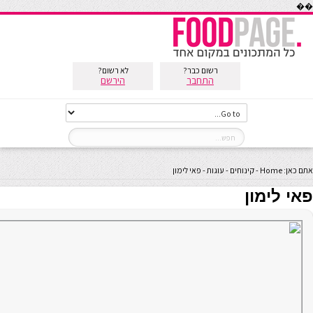
��
רשום כבר?
לא רשום?
התחבר
הירשם
אתם כאן:
Home
-
קינוחים
-
עוגות
-
פאי לימון
פאי לימון