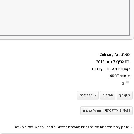
מאת:
Culinary Art
בתאריך:
7 ביוני 2013
קטגוריות:
עוגות
,
קינוחים
צפיות:
4897
3
בצק פריך
משמשים
עוגת משמשים
REPORT THIS IMAGE - דווח על תמונה זו
עונת הקיץ היא הזדמנות מצוינת להנות מהפירות הססגוניים ולהכין עוגת משמשים מעולה