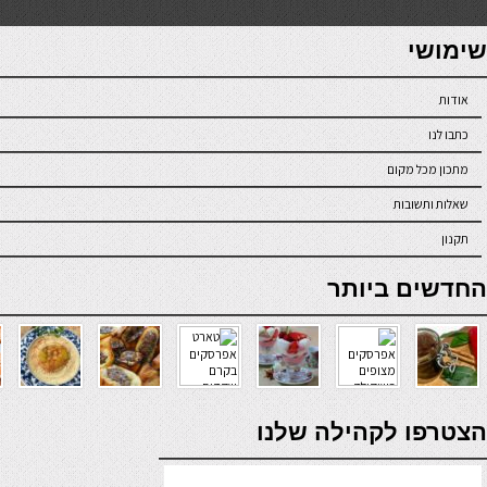
7slots
seriöse online casinos österreich
שימושי
אודות
כתבו לנו
מתכון מכל מקום
שאלות ותשובות
תקנון
online casino
החדשים ביותר
verde casino
הצטרפו לקהילה שלנו