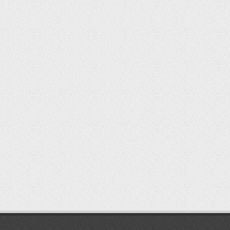
мостбет кг