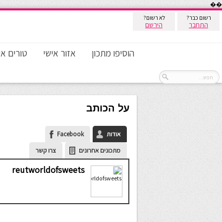
��
רשום כבר?
לא רשום?
התחבר
הירשם
הוסיפו מתכון
אזור אישי
טורים אי
על הכותב
אודות
Facebook
מתכונים אחרונים
צרו קשר
reutworldofsweets