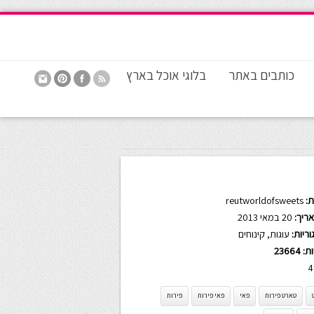
כותבים באתר
בלוגי אוכל בארץ
:
reutworldofsweets
ריך:
20 במאי 2013
ריות:
עוגות
,
קינוחים
ות:
23664
4
טארט פירות
פאי
פאי פירות
פירות