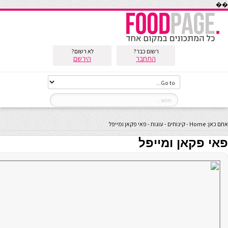
��
רשום כבר?
לא רשום?
התחבר
הירשם
אתם כאן:
Home
-
קינוחים
-
עוגות
-
פאי פקאן ומייפל
פאי פקאן ומייפל