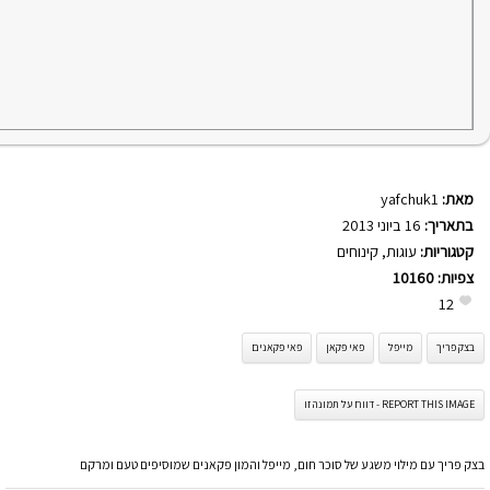
מאת:
yafchuk1
בתאריך:
16 ביוני 2013
קטגוריות:
עוגות
,
קינוחים
צפיות:
10160
12
בצק פריך
מייפל
פאי פקאן
פאי פקאנים
REPORT THIS IMAGE - דווח על תמונה זו
בצק פריך עם מילוי משגע של סוכר חום, מייפל והמון פקאנים שמוסיפים טעם ומרקם