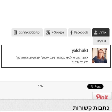
אודות
Facebook
Google+
מתכונים אחרונים
צרו קשר
yafchuk1
אוהבת לאפות ולבשל מנהלת דף בפייסבוק "יפצ'וק מבשלת ואופה"
בלוגרית /בלוגר
שתף
כתבות קשורות