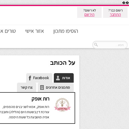
��
רשום כבר?
לא רשום?
התחבר
הירשם
הוסיפו מתכון
אזור אישי
טורים אי
על הכותב
אודות
Facebook
מתכונים אחרונים
צרו קשר
רות אופק
רות אופק, אמא לשני בנים מהממים,
עורכת דין בשעות היום (והלילה) וחובבת
אפיה מושבעת כל שעות היממה.