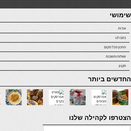
7slots
seriöse online casinos österreich
שימושי
אודות
כתבו לנו
מתכון מכל מקום
שאלות ותשובות
תקנון
online casino
החדשים ביותר
verde casino
הצטרפו לקהילה שלנו