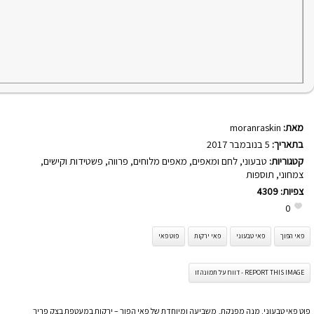
מאת:
moranraskin
בתאריך:
5 בנובמבר 2017
קטגוריות:
טבעוני
,
לחם ומאפים
,
מאפים מלוחים
,
פרווה
,
פשטידות וקישים
,
צמחוני
,
תוספות
צפיות:
4309
0
פאי הפוך
פאי טבעוני
פאי ירקות
פוט פאי
REPORT THIS IMAGE - דווח על תמונה זו
פוט פאי טבעוני. מנה מפנקת, משביעה ומיוחדת של פאי הפוך – ירקות במעטפת בצק פריך