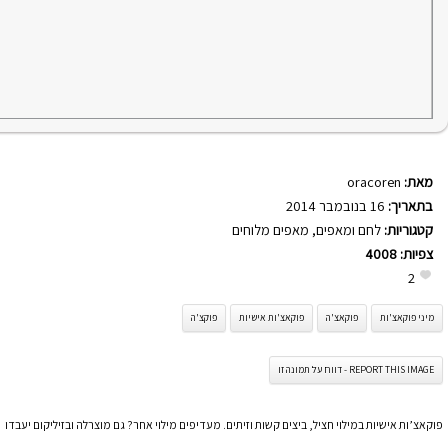
מאת:
oracoren
בתאריך:
16 בנובמבר 2014
קטגוריות:
לחם ומאפים
,
מאפים מלוחים
צפיות:
4008
2
מיני פוקאצ'ות
פוקאצ'ה
פוקאצ'ות אישיות
פוקצ'ה
REPORT THIS IMAGE - דווח על תמונה זו
פוקאצ’ות אישיות במילוי חציל, ביצים קשות וזיתים. מעדיפים מילוי אחר? גם מוצרלה ובזיליקום יעבדו