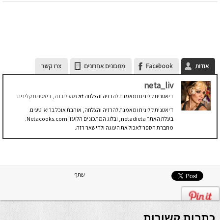
אודות
Facebook
מתכונים אחרונים
צרו קשר
neta_liv
דיאטנית קלינית ומאמנת להרזיה והצלחה
at
נטע ליבנה, דיאטנית קלינית
דיאטנית קלינית ומאמנת להרזיה והצלחה, אוהבת אוכל בריא וטעים.
בעלת האתר netadieta, ובלוג המתכונים הלועזי Netacooks.com.
מחברת הספר לאכול את העוגה ולהישאר רזה.
שתף
כתבות קשורות