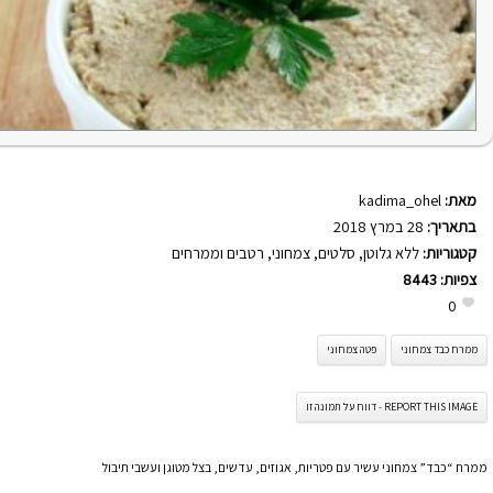
מאת:
kadima_ohel
בתאריך:
28 במרץ 2018
קטגוריות:
ללא גלוטן
,
סלטים
,
צמחוני
,
רטבים וממרחים
צפיות:
8443
0
ממרח כבד צמחוני
פטה צמחוני
REPORT THIS IMAGE - דווח על תמונה זו
ממרח “כבד” צמחוני עשיר עם פטריות, אגוזים, עדשים, בצל מטוגן ועשבי תיבול