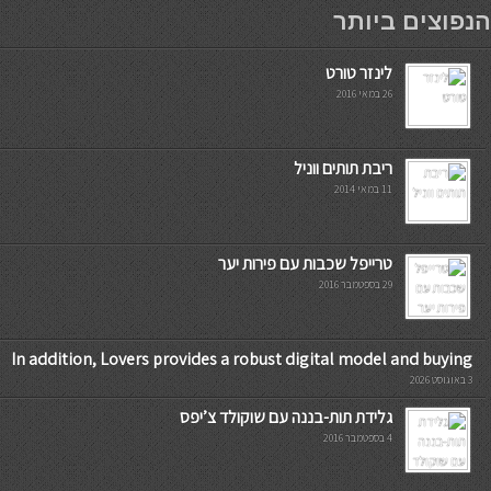
мостбет кг
הנפוצים ביותר
לינזר טורט
26 במאי 2016
ריבת תותים ווניל
11 במאי 2014
טרייפל שכבות עם פירות יער
29 בספטמבר 2016
In addition, Lovers provides a robust digital model and buying
3 באוגוסט 2026
גלידת תות-בננה עם שוקולד צ’יפס
4 בספטמבר 2016