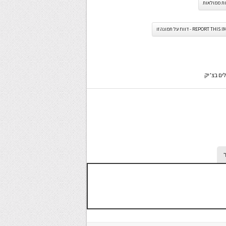
ות ממולאות
REPORT TH - דווח על תמונה זו
ים בצ’יק