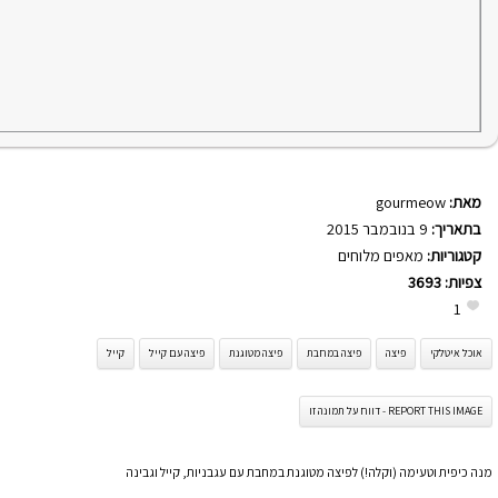
מאת:
gourmeow
בתאריך:
9 בנובמבר 2015
קטגוריות:
מאפים מלוחים
צפיות:
3693
1
אוכל איטלקי
פיצה
פיצה במחבת
פיצה מטוגנת
פיצה עם קייל
קייל
REPORT THIS IMAGE - דווח על תמונה זו
מנה כיפית וטעימה (וקלה!) לפיצה מטוגנת במחבת עם עגבניות, קייל וגבינה