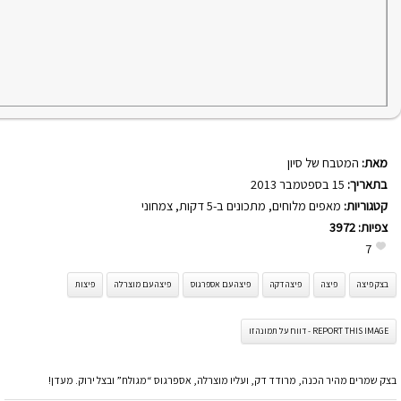
מאת:
המטבח של סיון
בתאריך:
15 בספטמבר 2013
קטגוריות:
מאפים מלוחים
,
מתכונים ב-5 דקות
,
צמחוני
צפיות:
3972
7
בצק פיצה
פיצה
פיצה דקה
פיצה עם אספרגוס
פיצה עם מוצרלה
פיצות
REPORT THIS IMAGE - דווח על תמונה זו
בצק שמרים מהיר הכנה, מרודד דק, ועליו מוצרלה, אספרגוס “מגולח” ובצל ירוק. מעדן!