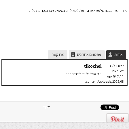
ניחוחות מהמטבח של אמא שרה – פלפלים קלויים במילוי קציצות בקר מתובלות
אודות
מתכונים אחרונים
צרו קשר
tikochel
Error: לא ניתן
ליצור את
תיק אוכל בלוג קולינרי מפתה
התיקייה wp-
content/uploads/2026/08.
יש לבדוק
שתיקיית האב
שלה ניתנת
לכתיבה.
שתף