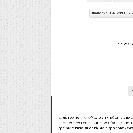
REPORT TH - דווח על תמונה זו
וש ולאירוח
קטנים. במקצועי אני בכלל עורכת דין...(אני יודעת, הכי לא קשור!) אני מטורפת על
פרקטיים, ועל סטיילינג, ובעיקר - על השילוב של הכל יחד.
סטייל ויש בו קצת מהכל - מתכונים קלים ומוגשים בסטייל, טיפים וקיצורי דרך