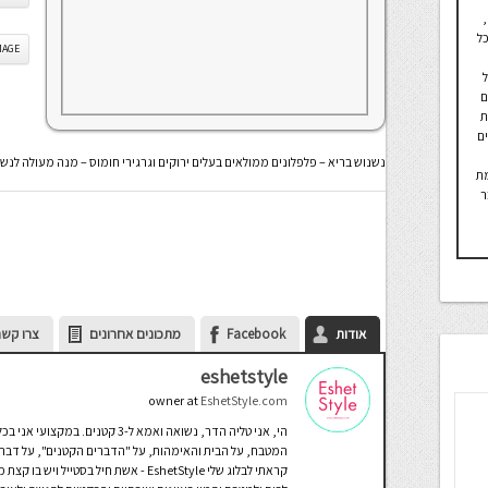
כל
IS IMAGE
חיל
ם
ת
ים
נשנוש בריא – פלפלונים ממולאים בעלים ירוקים וגרגירי חומוס – מנה מעולה לנשנ
מת
ר
אודות
Facebook
מתכונים אחרונים
צרו קשר
eshetstyle
owner
at
EshetStyle.com
הי, אני טליה הדר, נשואה ואמא ל-3 
המטבח, על הבית והאימהות, על "הדברים הקטנים", על דברים 
קראתי לבלוג שלי EshetStyle - אשת חיל ב