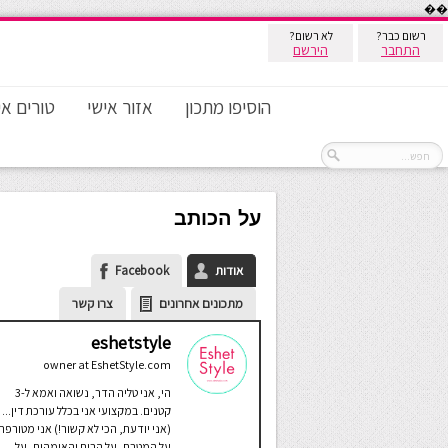
��
רשום כבר?
לא רשום?
התחבר
הירשם
הוסיפו מתכון
אזור אישי
טורים אי
על הכותב
אודות
Facebook
מתכונים אחרונים
צרו קשר
eshetstyle
owner
at
EshetStyle.com
הי, אני טליה הדר, נשואה ואמא ל-3
קטנים. במקצועי אני בכלל עורכת דין...
(אני יודעת, הכי לא קשור!) אני מטורפת
על המטבח, על הבית והאימהות, על