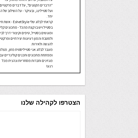
"הדברים הקטנים", על דברים פרקטיים,
ועל סטיילינג, ובעיקר - על השילוב של ה
יחד.
קראתי לבלוג שלי EshetStyle - אשת 
בסטייל ויש בו קצת מהכל - מתכונים קלי
ומוגשים בסטייל, טיפים וקיצורי דרך לבי
ולמטבח והמון רעיונות יצירתיים ופרקטי
להגשה ולאירוח.
מעבר לבלוג אני סטייליסטית מזון, מצל
ומפתחת מתכונים ותכנים קולינריים עב
מגזינים וחברות מסחריות ונהנית מכל
רגע!
הצטרפו לקהילה שלנו