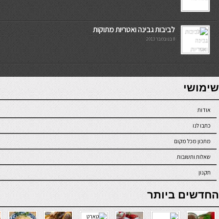
לביבות גבינה ואטריות מתוקות
8 בנובמבר 2013
7slots
seriöse online casinos österreich
שימושי
אודות
כתבו לנו
מתכון מכל מקום
שאלות ותשובות
תקנון
online casino
החדשים ביותר