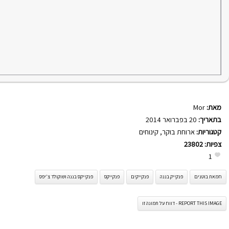
מאת:
Mor
בתאריך:
20 בפברואר 2014
קטגוריות:
ארוחת בוקר
,
קינוחים
צפיות:
23802
1
חמאת בוטנים
פנקייק בננה
פנקייקים
פנקייקס
פנקייקס בננה ושוקולד צ'יפס
REPORT THIS IMAGE - דווח על תמונה זו