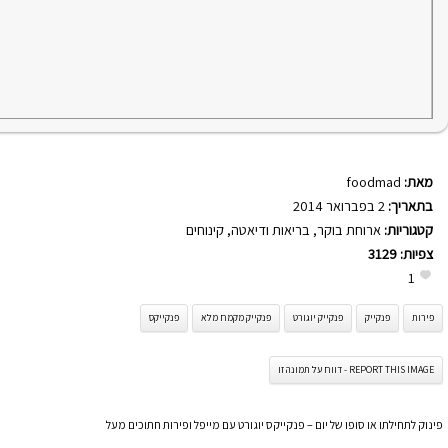
מאת:
foodmad
בתאריך:
2 בפברואר 2014
קטגוריות:
ארוחת בוקר
,
בריאות ודיאטה
,
קינוחים
צפיות:
3129
1
פירות
פנקייק
פנקייק יוגורט
פנקייק מקמח מלא
פנקייקס
REPORT THIS IMAGE - דווח על תמונה זו
פינוק לתחילתו או סופו של יום – פנקייקס יוגורט עם מייפל ופירות חתוכים מעל