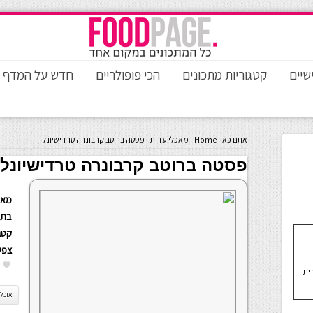
שיים
קטגוריות מתכונים
הכי פופולריים
חדש על המדף
אתם כאן:
Home
-
מאכלי עדות
-
פסטה ברוטב קרבונרה טרדישיונל
פסטה ברוטב קרבונרה טרדישיונל
מאת
בתא
קטגו
צפי
רית
אוכל 