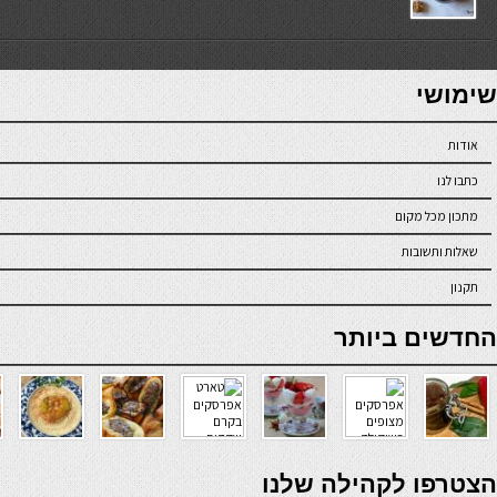
7slots
seriöse online casinos österreich
שימושי
אודות
כתבו לנו
מתכון מכל מקום
שאלות ותשובות
תקנון
online casino
החדשים ביותר
verde casino
הצטרפו לקהילה שלנו