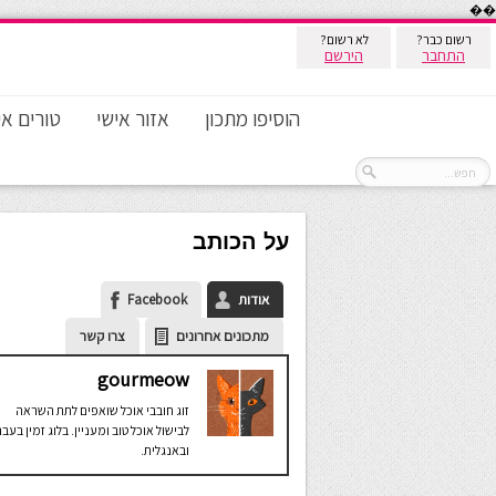
��
רשום כבר?
לא רשום?
התחבר
הירשם
הוסיפו מתכון
אזור אישי
טורים אי
על הכותב
אודות
Facebook
מתכונים אחרונים
צרו קשר
gourmeow
זוג חובבי אוכל שואפים לתת השראה
לבישול אוכל טוב ומעניין. בלוג זמין בעב
ובאנגלית.