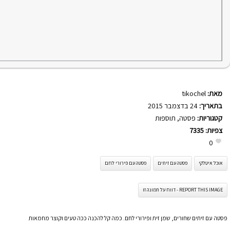
מאת:
tikochel
בתאריך:
24 בדצמבר 2015
קטגוריות:
פסטה
,
תוספות
צפיות:
7335
0
אוכל איטלקי
פסטה עם זיתים
פסטה עם פירורי לחם
REPORT THIS IMAGE - דווח על תמונה זו
פסטה עם זיתים שחורים, שמן זית ופירורי לחם. כמה קל להכנה ככה טעים וקוצר מחמאות