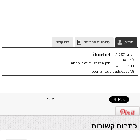
אודות
מתכונים אחרונים
צרו קשר
tikochel
Error: לא ניתן
ליצור את
תיק אוכל בלוג קולינרי מפתה
התיקייה wp-
content/uploads/2026/08.
יש לבדוק
שתיקיית האב
שלה ניתנת
לכתיבה.
שתף
כתבות קשורות