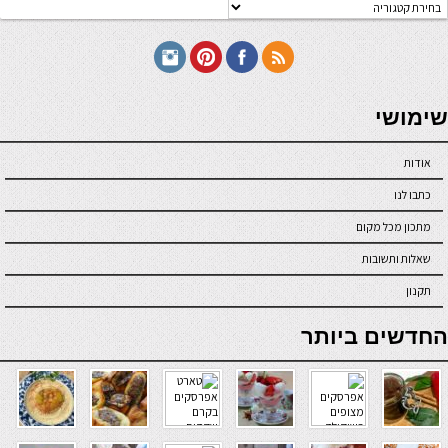
טגוריות
תכונים
seriöse online casinos österreich
שימושי
אודות
כתבו לנו
מתכון מכל מקום
שאלות ותשובות
תקנון
online casino
החדשים ביותר