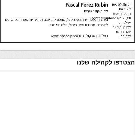
Pascal Perez Rubin
Error: לא ניתן
ליצור את
שפית-קונדיטורית
התיקייה wp-
content/uploads/2026/08.
בשלנית, אופה, עיתונאית אוכל, מתכונאית. יועצת קולינרית ומפתחת מתכונים
יש לבדוק
לתעשיה. מחברת ספרי בישול, כולם רבי מכר.
שתיקיית האב
שלה ניתנת
בעלת פורטל קולינרי www.pascalpr.co.il
לכתיבה.
הצטרפו לקהילה שלנו