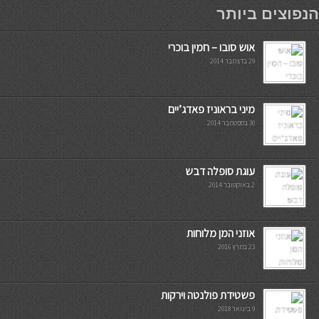
мостбет кг
הנפוצים ביותר
אוש סובו – חמין בוכרי
29 בדצמבר 2014
מיני בראוניז פאדג’יים
30 בספטמבר 2014
עוגת סופלה דבש
2 באוקטובר 2014
אוזני המן מלוחות
23 במרץ 2016
פשטידת פולנטה וירקות
9 בינואר 2018