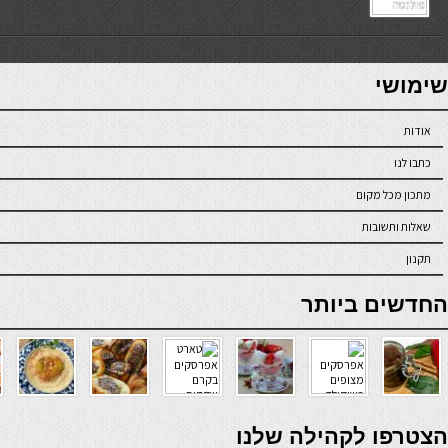
7slots
seriöse online casinos österreich
שימושי
אודות
כתבו לנו
מתכון מכל מקום
שאלות ותשובות
תקנון
online casino
החדשים ביותר
verde casino
הצטרפו לקהילה שלנו