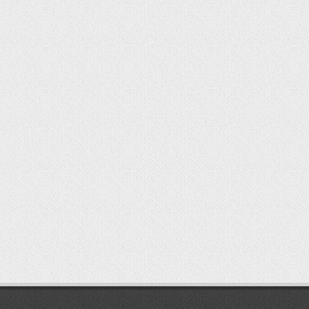
мостбет кг