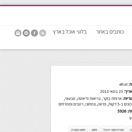
כותבים באתר
בלוגי אוכל בארץ
:
efrat
ריך:
23 במאי 2013
ריות:
ארוחת בוקר
,
בריאות ודיאטה
,
טבעוני
,
ים ב-5 דקות
,
פרווה
,
צמחוני
,
רטבים וממרחים
ות:
5926
9
ה
ממרח עשבי תיבול
פסטו
פסטו כוסברה