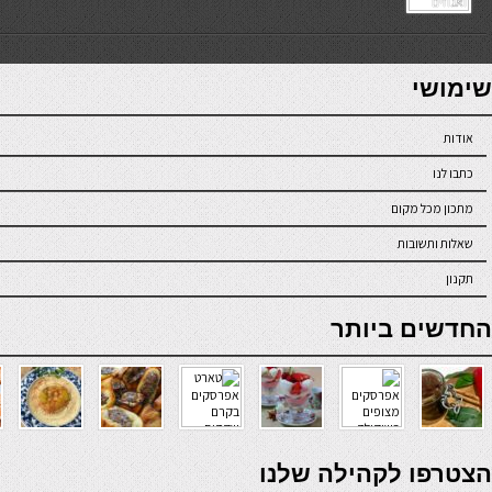
7slots
seriöse online casinos österreich
שימושי
אודות
כתבו לנו
מתכון מכל מקום
שאלות ותשובות
תקנון
online casino
החדשים ביותר
verde casino
הצטרפו לקהילה שלנו