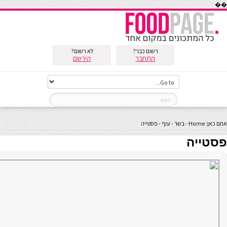
��
רשום כבר?
לא רשום?
התחבר
הירשם
אתם כאן:
Home
-
בשר
-
עוף
-
פסטייה
פסטייה