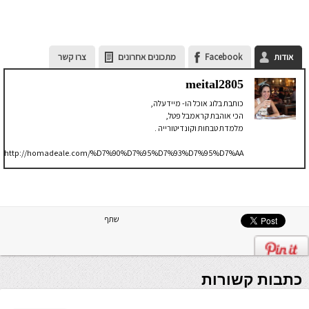
אודות
Facebook
מתכונים אחרונים
צרו קשר
meital2805
כותבת בלוג אוכל הו- מיידעלה,
הכי אוהבת קראמבל פטל,
מלמדת טבחות וקונדיטורייה .
http://homadeale.com/%D7%90%D7%95%D7%93%D7%95%D7%AA/
שתף
כתבות קשורות