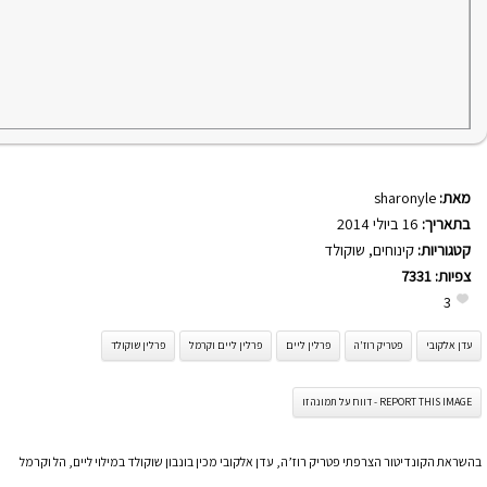
מאת:
sharonyle
בתאריך:
16 ביולי 2014
קטגוריות:
קינוחים
,
שוקולד
צפיות:
7331
3
עדן אלקובי
פטריק רוז'ה
פרלין ליים
פרלין ליים וקרמל
פרלין שוקולד
REPORT THIS IMAGE - דווח על תמונה זו
בהשראת הקונדיטור הצרפתי פטריק רוז’ה, עדן אלקובי מכין בונבון שוקולד במילוי ליים, הל וקרמל