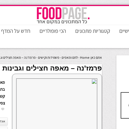
שיים
קטגוריות מתכונים
הכי פופולריים
חדש על המדף
אתם כאן:
Home
-
לחם ומאפים
-
פשטידות וקישים
-
פרמז’נה – מאפה חצילים וגב
פרמז’נה – מאפה חצילים וגבינות
מאת
בתא
קטגו
צפי
אוכל 