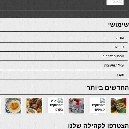
7slots
seriöse online casinos österreich
שימושי
אודות
כתבו לנו
מתכון מכל מקום
שאלות ותשובות
תקנון
online casino
החדשים ביותר
verde casino
הצטרפו לקהילה שלנו