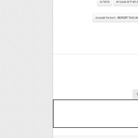
חצילים ועגבניות
פרמז'נה
REPORT TH - דווח על תמונה זו