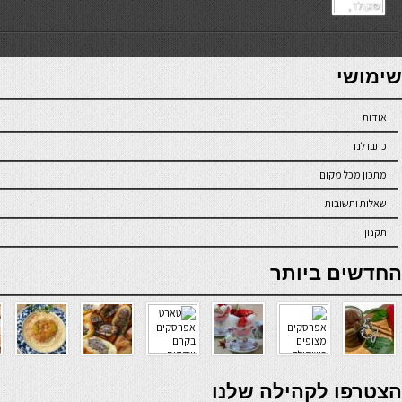
7slots
seriöse online casinos österreich
שימושי
אודות
כתבו לנו
מתכון מכל מקום
שאלות ותשובות
תקנון
online casino
החדשים ביותר
verde casino
הצטרפו לקהילה שלנו