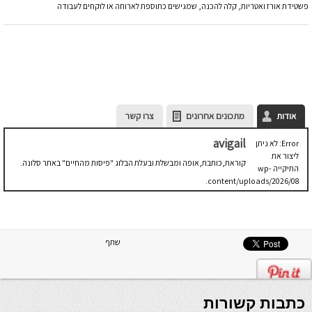
פשטידת אורז ואטריות, קלה להכנה, שמגישים כתוספת לארוחה או לוקחים לעבודה
אודות
מתכונים אחרונים
צרו קשר
avigail
Error: לא ניתן
ליצור את
קוראת,כותבת,אופה ומבשלת ובעלת הבלוג "פיסות מהחיים" באתר סלונה.
התיקייה wp-
content/uploads/2026/08.
יש לבדוק
שתיקיית האב
שלה ניתנת
לכתיבה.
שתף
כתבות קשורות