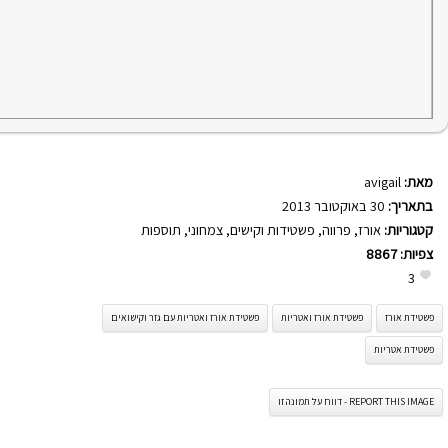
מאת:
avigail
בתאריך:
30 באוקטובר 2013
קטגוריות:
אורז
,
פרווה
,
פשטידות וקישים
,
צמחוני
,
תוספות
צפיות:
8867
3
פשטידת אורז
פשטידת אורז ואטריות
פשטידת אורז ואטריות עם גזר וקישואים
פשטידת אטריות
REPORT THIS IMAGE - דווח על תמונה זו