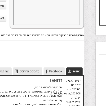
פשטיד
IS IMAGE
מתכון לפשטידת ברוקולי חלבית, המוגשת כמנה אישית. מתאים לאירוח לצד סלט
אודות
Facebook
מתכונים אחרונים
צרו קשר
LANIT1
Error: לא ניתן
ליצור את
אוהבת לבשל מאז גיל חמש,
התיקייה wp-
יש לי בלוג בישול בתפוז שמתעדכן פעם בשבוע, מאות מתכוני
content/uploads/2026/08.
ואלפי גולש
יש לבדוק
FoodsDictionary
שתיקיית האב
בבלוג שלי הסברים מפורטים , תמונות ושלבי הכנה .