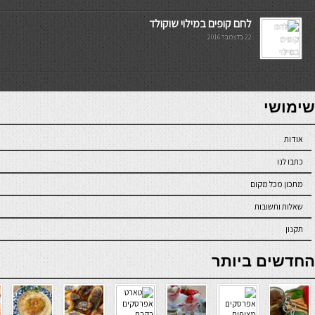
לחם קופים במילוי שוקולד
22 בדצמבר 2016
7slots
seriöse online casinos österreich
שימושי
אודות
כתבו לנו
מתכון מכל מקום
שאלות ותשובות
תקנון
online casino
החדשים ביותר