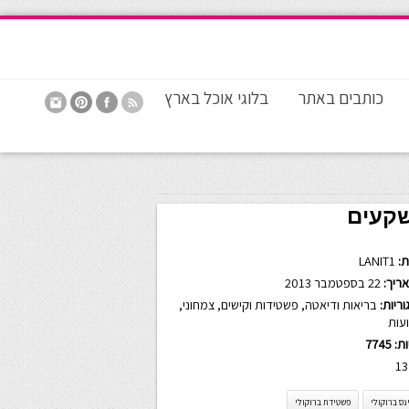
כותבים באתר
בלוגי אוכל בארץ
שקעים
:
LANIT1
ריך:
22 בספטמבר 2013
ריות:
בריאות ודיאטה
,
פשטידות וקישים
,
צמחוני
,
עות
ות:
7745
13
ס ברוקולי
פשטידת ברוקולי