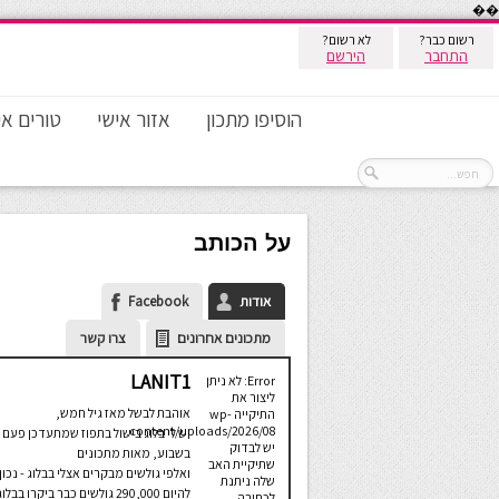
��
רשום כבר?
לא רשום?
התחבר
הירשם
הוסיפו מתכון
אזור אישי
טורים אי
על הכותב
אודות
Facebook
מתכונים אחרונים
צרו קשר
LANIT1
Error: לא ניתן
ליצור את
אוהבת לבשל מאז גיל חמש,
התיקייה wp-
content/uploads/2026/08.
יש לי בלוג בישול בתפוז שמתעדכן פעם
יש לבדוק
בשבוע, מאות מתכונים
שתיקיית האב
ואלפי גולשים מבקרים אצלי בבלוג - נכון
שלה ניתנת
להיום 290,000 גולשים כבר ביקרו בבלו
לכתיבה.