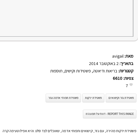
מאת:
avigail
בתאריך:
2 באוקטובר 2014
קטגוריות:
בריאות ודיאטה
,
פשטידות וקישים
,
תוספות
צפיות:
6610
7
פשטידת גזר וקישואים
פשטידת ירקות
פשטידת תפוחי אדמה וגזר
REPORT THIS IMAGE - דווח על תמונה זו
פשטידת ירקות מהירה, עם גזר, קישואים ותפוחי אדמה, שאוכלים לצד סלט. והיא אפילו טעימה קרה