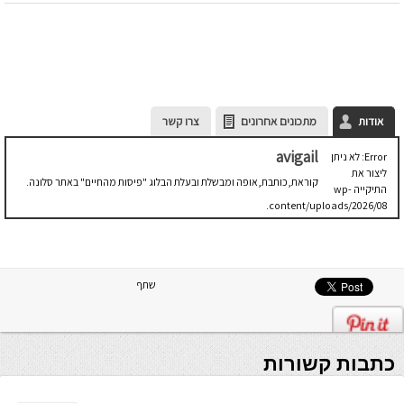
אודות
מתכונים אחרונים
צרו קשר
avigail
Error: לא ניתן
ליצור את
קוראת,כותבת,אופה ומבשלת ובעלת הבלוג "פיסות מהחיים" באתר סלונה.
התיקייה wp-
content/uploads/2026/08.
יש לבדוק
שתיקיית האב
שלה ניתנת
לכתיבה.
שתף
כתבות קשורות