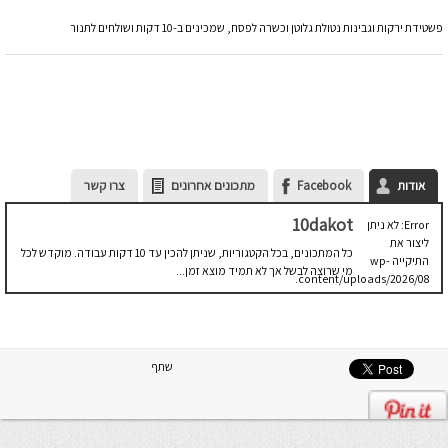
פשטידת ירקות וגבינות נטולת גלוטן וכשרה לפסח, שמכינים ב-10 דקות ושולחים לתנור
אודות
Facebook
מתכונים אחרונים
צרו קשר
10dakot
Error: לא ניתן
ליצור את
כל המתכונים, בכל הקטגוריות, שניתן להכין עד 10 דקות עבודה. מוקדש לכל
התיקייה wp-
מי שרוצה לבשל אך לא תמיד מוצא זמן...
content/uploads/2026/08.
יש לבדוק
שתיקיית האב
שלה ניתנת
לכתיבה.
שתף