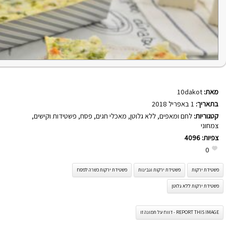
מאת:
10dakot
בתאריך:
1 באפריל 2018
קטגוריות:
לחם ומאפים
,
ללא גלוטן
,
מאכלי חגים
,
פסח
,
פשטידות וקישים
,
צמחוני
צפיות:
4096
0
פשטידת ירקות
פשטידת ירקות וגבינות
פשטידת ירקות כשרה לפסח
פשטידת ירקות ללא גלוטן
REPORT THIS IMAGE - דווח על תמונה זו