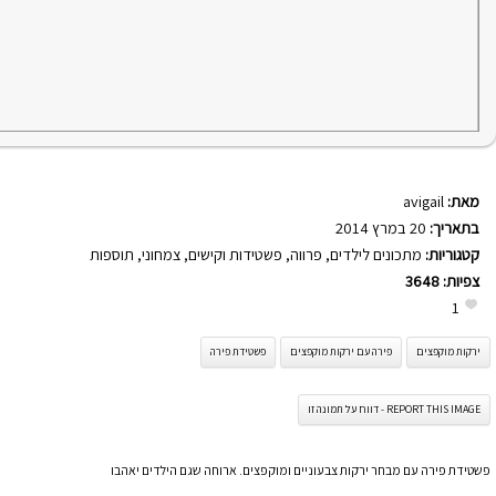
מאת:
avigail
בתאריך:
20 במרץ 2014
קטגוריות:
מתכונים לילדים
,
פרווה
,
פשטידות וקישים
,
צמחוני
,
תוספות
צפיות:
3648
1
ירקות מוקפצים
פירה עם ירקות מוקפצים
פשטידת פירה
REPORT THIS IMAGE - דווח על תמונה זו
פשטידת פירה עם מבחר ירקות צבעוניים ומוקפצים. ארוחה שגם הילדים יאהבו