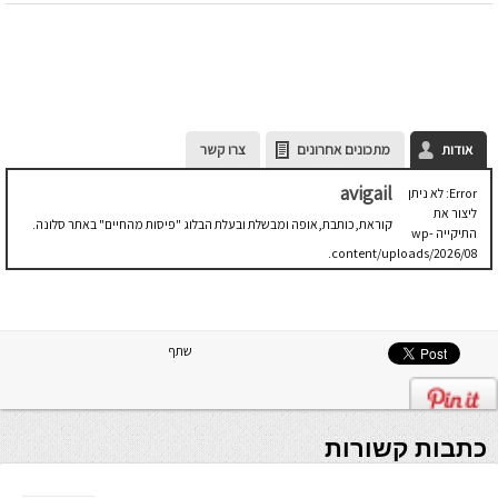
אודות
מתכונים אחרונים
צרו קשר
avigail
Error: לא ניתן
ליצור את
קוראת,כותבת,אופה ומבשלת ובעלת הבלוג "פיסות מהחיים" באתר סלונה.
התיקייה wp-
content/uploads/2026/08.
יש לבדוק
שתיקיית האב
שלה ניתנת
לכתיבה.
שתף
כתבות קשורות