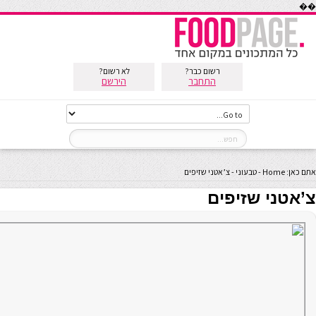
��
רשום כבר?
לא רשום?
התחבר
הירשם
אתם כאן:
Home
-
טבעוני
-
צ’אטני שזיפים
צ’אטני שזיפים