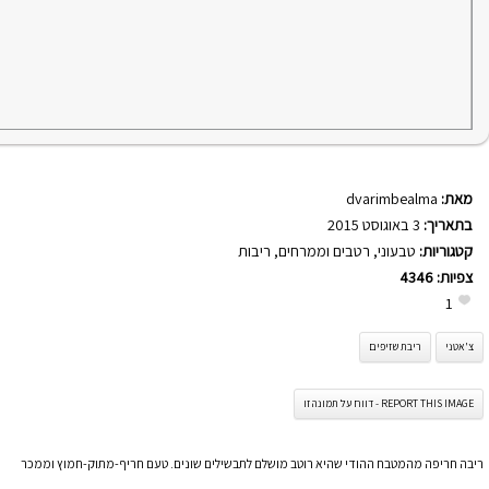
מאת:
dvarimbealma
בתאריך:
3 באוגוסט 2015
קטגוריות:
טבעוני
,
רטבים וממרחים
,
ריבות
צפיות:
4346
1
צ'אטני
ריבת שזיפים
REPORT THIS IMAGE - דווח על תמונה זו
ריבה חריפה מהמטבח ההודי שהיא רוטב מושלם לתבשילים שונים. טעם חריף-מתוק-חמוץ וממכר