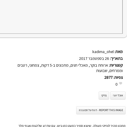
מאת:
kadima_ohel
בתאריך:
26 בספטמבר 2017
קטגוריות:
ארוחת בוקר
,
מאכלי חגים
,
מתכונים ב-5 דקות
,
צמחוני
,
רטבים
וממרחים
,
שבועות
צפיות:
2877
0
אוכל יווני
צזיקי
REPORT THIS IMAGE - דווח על תמונה זו
מתכון מהיר לצזיקי מעולה, שיוצא סמיך כמעט כמו ביוון, עם שדרוג של קצח ואגוזי מלך