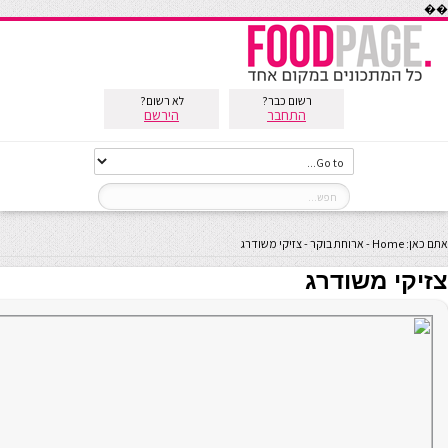
��
רשום כבר?
לא רשום?
התחבר
הירשם
אתם כאן:
Home
-
ארוחת בוקר
-
צזיקי משודרג
צזיקי משודרג