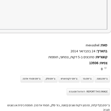
מאת:
mevashel
בתאריך:
24 בפברואר 2014
קטגוריות:
מתכונים ב-5 דקות
,
צמחוני
,
תוספות
צפיות:
13936
8
צ'יפס בטטה
צ'יפס גזר
צ'יפס ירקות שורש
צ'יפס סלק
צ'יפס תפוחי אדמה
REPORT THIS IMAGE - דווח על תמונה זו
צ’יפס בקלי קלות, מהמון ירקות שונים (בטטה, גזר סלק, תפוחי אדמה). תוספת כיפית או נשנוש
מגניב