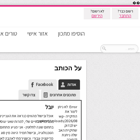
��
רשום כבר?
לא רשום?
התחבר
הירשם
הוסיפו מתכון
אזור אישי
טורים אי
על הכותב
אודות
Facebook
מתכונים אחרונים
צרו קשר
יובל
Error: לא ניתן
ליצור את
אוכל ובישול מהווים כנראה את העניינים
התיקייה wp-
content/uploads/2026/08.
המרכזיים בחיים שלי, למרות שאני עוסק
יש לבדוק
בתחום שונה לחלוטין - אני מגיע מתחום
שתיקיית האב
הטכנולוגיה, ובישול תמיד היווה מין סוג 
שלה ניתנת
מדיטציה עבורי. וכשצירפתי לאהבה לאו
לכתיבה.