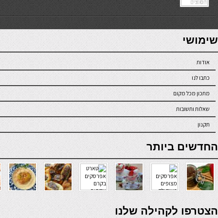
7slots
seriöse online casinos österreich
שימושי
אודות
כתבו לנו
מתכון מכל מקום
שאלות ותשובות
תקנון
online casino
החדשים ביותר
verde casino
הצטרפו לקהילה שלנו