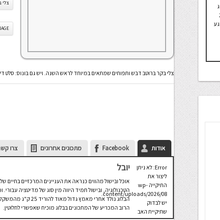
צלי ב
ג
יד 25
גע
IS IMAGE
צלי בקר ברוטב דבש ותפוחים שמתאים במיוחד לראש השנה. ויש גם בונוס: סלט דל
אודות
Facebook
מתכונים אחרונים
צרו קשר
יובל
Error: לא ניתן
ליצור את
אוכל ובישול מהווים כנראה את העניינים המרכזיים בחיים שלי
התיקייה wp-
הטכנולוגיה, ובישול תמיד היווה מין סוג של מדיטציה עבורי.
content/uploads/2026/08.
הבלוג נולד אחרי מאמץ 
יש לבדוק
הרוב המכריע של המתכונים בבלוג מוכיח שאפשרי לחלוטין.
שתיקיית האב