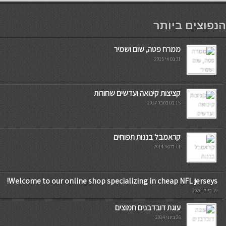
мостбет кг
הנפוצים ביותר
ממרח פטה, שום ושמיר
31 במאי 2015
קציצות קינואה ועדשים שחורות
15 בנובמבר 2017
קראמבל בננות תפוחים
11 במאי 2014
Welcome to our online shop specializing in cheap NFL jerseys!
19 ביולי 2026
עוגת דובדבנים חמוצים
26 ביוני 2014