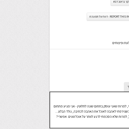
קר ברוטב דבש
REPORT TH - דווח על תמונה זו
עת ופיצוחים
, למרות שאני עוסק בתחום שונה לחלוטין - אני מגיע מתחום
 וכשצירפתי לאהבה לאוכל את האהבה לכתיבה, נולד הבלוג...
גדול מאוד להוריד 25 ק"ג מהמשקל, למרות שלא הסכמתי לרגע לוותר על אוכל טעים. אפשרי?