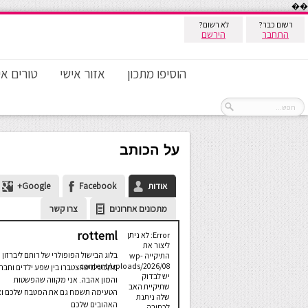
��
רשום כבר?
לא רשום?
התחבר
הירשם
הוסיפו מתכון
אזור אישי
טורים אי
על הכותב
אודות
Facebook
Google+
מתכונים אחרונים
צרו קשר
rotteml
Error: לא ניתן
ליצור את
בלוג הבישול הפופולרי של רותם ליברזון 
התיקייה wp-
content/uploads/2026/08.
מתכונים שהצטברו בין שפע ילדים וחבר
יש לבדוק
והמון אהבה. אני מקווה שהפשטות
שתיקיית האב
הטעימה תשמח גם את המטבח שלכם ו
שלה ניתנת
האהובים שלכם
לכתיבה.