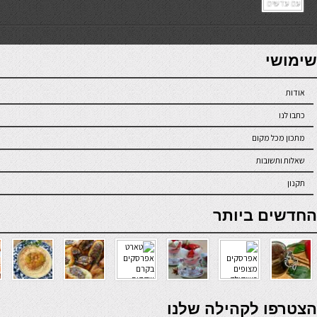
7slots
seriöse online casinos österreich
שימושי
אודות
כתבו לנו
מתכון מכל מקום
שאלות ותשובות
תקנון
online casino
החדשים ביותר
verde casino
הצטרפו לקהילה שלנו