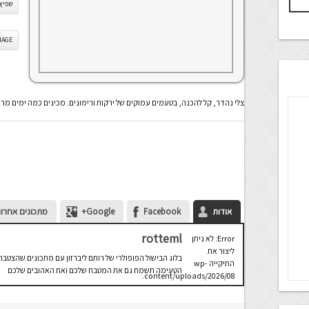
שפיץ 
IS IMAGE
צלי נהדר, קל להכנה, בטעמים עמוקים של ירקות ורימונים. מכינים כמה ימים מ
אודות
Facebook
Google+
מתכונים אחרונ
rotteml
Error: לא ניתן
ליצור את
בלוג הבישול הפופולרי של רותם ליברזון עם מתכונים שהצטבר
התיקייה wp-
הטעימה תשמח גם את המטבח שלכם ואת האהובים שלכם
content/uploads/2026/08.
יש לבדוק
שתיקיית האב