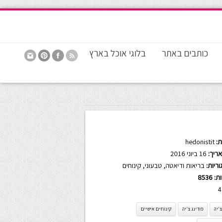
כותבים באתר
בלוגי אוכל בארץ
:
hedonistit
ריך:
16 ביוני 2016
ריות:
בריאות ודיאטה
,
טבעוני
,
קינוחים
ות:
8536
4
צ'יה
פודינג צ'יה
קינוחים אישיים