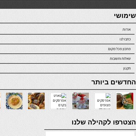
7slots
seriöse online casinos österreich
שימושי
אודות
כתבו לנו
מתכון מכל מקום
שאלות ותשובות
תקנון
online casino
החדשים ביותר
verde casino
הצטרפו לקהילה שלנו