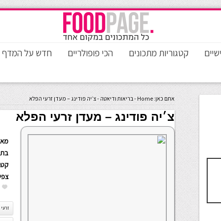
שיים
קטגוריות מתכונים
הכי פופולריים
חדש על המדף
אתם כאן:
Home
-
בריאות ודיאטה
-
צ׳יה פודינג – מעדן זרעי הפלא
צ׳יה פודינג – מעדן זרעי הפלא
מאת
בתא
קטגו
צפי
זרעי 