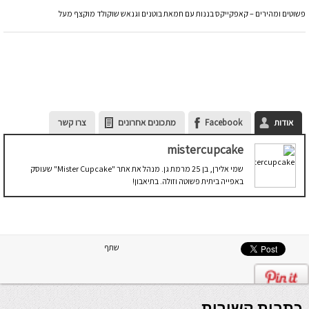
פשוטים ומהירים – קאפקייקס בננות עם חמאת בוטנים וגנאש שוקולד מוקצף מעל
אודות
Facebook
מתכונים אחרונים
צרו קשר
mistercupcake
שמי אלירן, בן 25 מרמת גן. מנהל את אתר "Mister Cupcake" שעוסק
באפייה ביתית פשוטה וזולה. בתיאבון!
שתף
כתבות קשורות