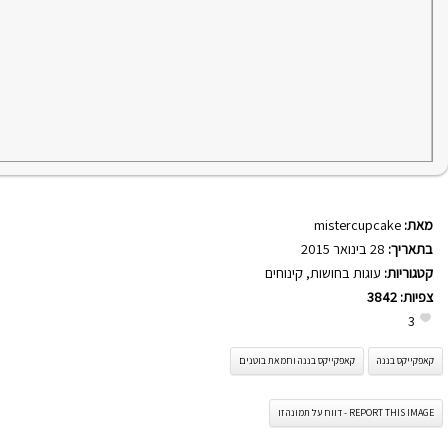
מאת:
mistercupcake
בתאריך:
28 בינואר 2015
קטגוריות:
עוגות בחושות
,
קינוחים
צפיות:
3842
3
קאפקייקס בננה
קאפקייקס בננה וחמאת בוטנים
REPORT THIS IMAGE - דווח על תמונה זו