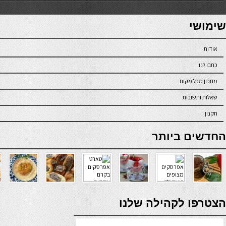
7slots
seriöse online casinos österreich
שימושי
אודות
כתבו לנו
מתכון מכל מקום
שאלות ותשובות
תקנון
online casino
החדשים ביותר
verde casino
הצטרפו לקהילה שלנו