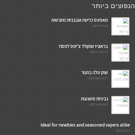
мостбет кг
הנפוצים ביותר
מאפינס כרישה ועגבניות מיובשות
20 ביולי 2016
בראוניז שוקולד צ’יפס לפסח
10 באפריל 2016
שוק טלה בתנור
27 באוגוסט 2015
גביניות משגעות
8 בפברואר 2015
Ideal for newbies and seasoned vapers alike
2 במאי 2026