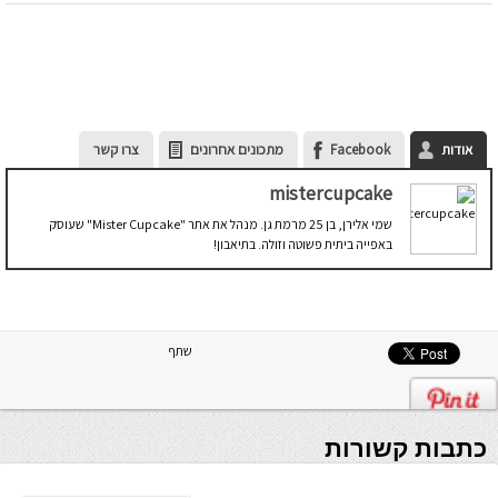
אודות
Facebook
מתכונים אחרונים
צרו קשר
mistercupcake
שמי אלירן, בן 25 מרמת גן. מנהל את אתר "Mister Cupcake" שעוסק
באפייה ביתית פשוטה וזולה. בתיאבון!
שתף
כתבות קשורות