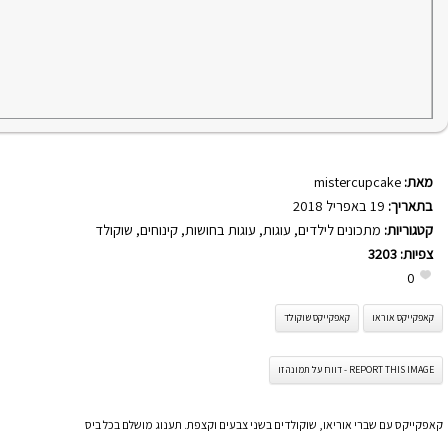
מאת:
mistercupcake
בתאריך:
19 באפריל 2018
קטגוריות:
מתכונים לילדים
,
עוגות
,
עוגות בחושות
,
קינוחים
,
שוקולד
צפיות:
3203
0
קאפקייקס אוראו
קאפקייקס שוקולד
REPORT THIS IMAGE - דווח על תמונה זו
קאפקייקס עם שברי אוריאו, שוקולדים בשני צבעים וקצפת. תענוג מושלם בכל ביס