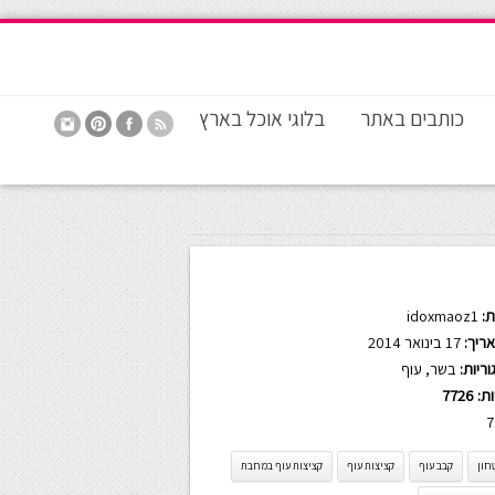
כותבים באתר
בלוגי אוכל בארץ
:
idoxmaoz1
ריך:
17 בינואר 2014
ריות:
בשר
,
עוף
ות:
7726
7
חון
קבב עוף
קציצות עוף
קציצות עוף במחבת