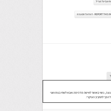
ת עוף על הגריל
REPORT TH - דווח על תמונה זו
ל את הבלוג "לבשל בבית" בן 37 גר במושב נוגה, נשוי באושר לאישה מדהימה ואבא לשתי בנות ושני