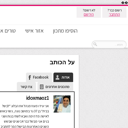
��
רשום כבר?
לא רשום?
התחבר
הירשם
הוסיפו מתכון
אזור אישי
טורים אי
על הכותב
אודות
Facebook
מתכונים אחרונים
צרו קשר
idoxmaoz1
אני עידו מעוז מנהל את הבלוג "לבשל
בבית" בן 37 גר במושב נוגה, נשוי באוש
לאישה מדהימה ואבא לשתי בנות ושני
בנים אני מבשל כבר 14 שנים שבשש
השנים האחרונות הבישול הפך לתחביב