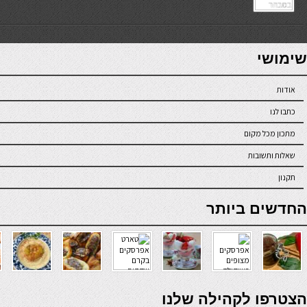
7slots
seriöse online casinos österreich
שימושי
אודות
כתבו לנו
מתכון מכל מקום
שאלות ותשובות
תקנון
online casino
החדשים ביותר
verde casino
הצטרפו לקהילה שלנו