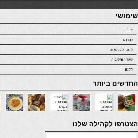
7slots
seriöse online casinos österreich
שימושי
אודות
כתבו לנו
מתכון מכל מקום
שאלות ותשובות
תקנון
online casino
החדשים ביותר
verde casino
הצטרפו לקהילה שלנו