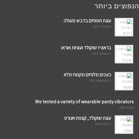
мостбет кг
הנפוצים ביותר
עוגת תפוחים בדבש מעולה
6 בדצמבר 2017
בראוניז שוקולד ועוגיות אוראו
2 בנובמבר 2014
כעכים מלוחים מקמח מלא
21 באוקטובר 2013
We tested a variety of wearable panty vibrators
3 במאי 2026
עוגת שוקולד, קצפת ויוגורט
22 במאי 2013