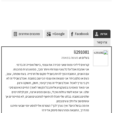
אודות
Facebook
Google+
מתכונים אחרונים
צרו קשר
li291081
בעלים
at
מעשה במאפה
קוראים לי ליהי ומאז שאני מכירה את עצמי, בישול ואפייה זה בדמי.
אני אוהבת אוכל על כל גווניו וצורותיו ויותר מכך, ממש נהנית מהכנתו.
עם השנים, המטבח הפך להיות בשבילי מקום של תרפייה. בעת שמחה, עצב,
כעס או כולם ביחד אני מוצאת את עצמי הכי טוב במטבח. אוכל בשבילי זה לא
רק כי צריך לאכול. אוכל בשבילי זה צורך קיומי, חשק, תשוקה ורצון .
אני מאוד מאמינה בפונקציונאליות בכל הקשור לאורך החיים האינטנסיבי
שלנו. אני אמא לשתי גוזלות ואין לי, גם אם ממש ארצה, זמן לבלות ימים
שלמים במטבח. בבלוג שלי תוכלו להיחשף למתכונים טובים, לא מתיימרים אך
עושים טוב על הלב ונעים בבטן.
אז מה נבשל היום? איך נערך לכך? הצטרפו אלי למסע יומי שבועי ותיהנו
מהדרך, התוצאה ומהרגשת סיפוק אדירה!