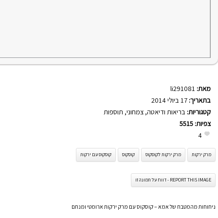
מאת:
li291081
בתאריך:
17 ביולי 2014
קטגוריות:
בריאות ודיאטה
,
צמחוני
,
תוספות
צפיות:
5515
4
מרק ירקות
מרק ירקות לקוסקוס
קוסקוס
קוסקוס עם ירקות
REPORT THIS IMAGE - דווח על תמונה זו
ניחוחות מהמטבח של אמא – קוסקוס עם מרק ירקות ארומטי ומנחם