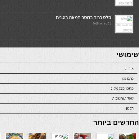
סלט כרוב ברוטב חמאת בוטנים
11 בינואר 2015
7slots
seriöse online casinos österreich
שימושי
אודות
כתבו לנו
מתכון מכל מקום
שאלות ותשובות
תקנון
online casino
החדשים ביותר