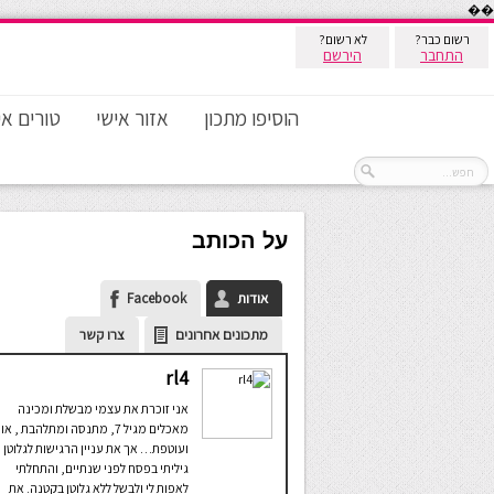
��
רשום כבר?
לא רשום?
התחבר
הירשם
הוסיפו מתכון
אזור אישי
טורים אי
על הכותב
אודות
Facebook
מתכונים אחרונים
צרו קשר
rl4
אני זוכרת את עצמי מבשלת ומכינה
מאכלים מגיל 7, מתנסה ומתלהבת , א
ועוטפת… אך את עניין הרגישות לגלוטן
גיליתי בפסח לפני שנתיים, והתחלתי
לאפות לי ולבשל ללא גלוטן בקטנה. את