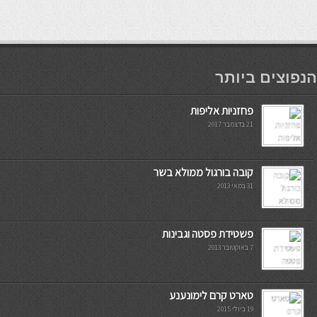
мостбет кг
הנפוצים ביותר
פחזניות אליפות
21 בדצמבר 2017
קובה בורגול ממולא בשר
31 במאי 2013
פשטידת פסטה וגבינות
7 באוקטובר 2013
טארט קרם לימונענע
19 ביולי 2015