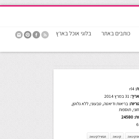
כותבים באתר
בלוגי אוכל בארץ
:
rl4
ריך:
31 במרץ 2014
ריות:
בריאות ודיאטה
,
טבעוני
,
ללא גלוטן
,
וני
,
תוספות
ות:
24580
6
ס קינואה
קינואה
תבשיל קינואה