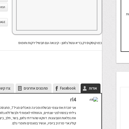
תבשיל
ות
IS IMAGE
כמו קוסקוס רק בריא ונטול גלוטן – קינואה עם תבשיל ירקות וחומוס
אודות
Facebook
מתכונים אחרונים
צרו קשר
rl4
אני זוכרת את עצ
גיליתי בפסח לפני שנתיים, והתחלתי לאפות לי ולבשל ללא גל
את נפלאות הטבעונות. דווקא שהורדתי גלוטן, בשר, חלב, ביצ
קולינארי מרהיב ביופיו, ועשיר בטעמים וחומרי גלם.