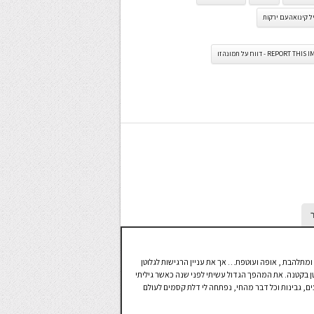
 קינואה עם ירקות
REPORT TH - דווח על תמונה זו
מי מבשלת ומכינה מאכלים מגיל 7, מתנסה ומתלהבת , אופה ועוטפת… אך את עניין הרגישות לגלוטן
וטן בקטנה. את המהפך הגדול עשיתי לפני שנה כאשר גיליתי
ים, גבינות וכל דבר מהחי, נפתחה לי דלת קסמים לעולם