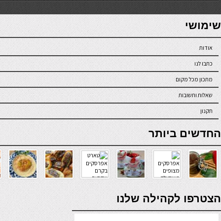
7slots
seriöse online casinos österreich
שימושי
אודות
כתבו לנו
מתכון מכל מקום
שאלות ותשובות
תקנון
online casino
החדשים ביותר
verde casino
הצטרפו לקהילה שלנו