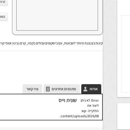
קרם ג
IS IMAGE
קינוח בצנצנת מיוחד לשבועות, עם בישקוטים טבולים בקפה, קרם גבינה וטופי קר
אודות
מתכונים אחרונים
צרו קשר
שונית וייס
Error: לא ניתן
ליצור את
התיקייה wp-
content/uploads/2026/08.
יש לבדוק
שתיקיית האב