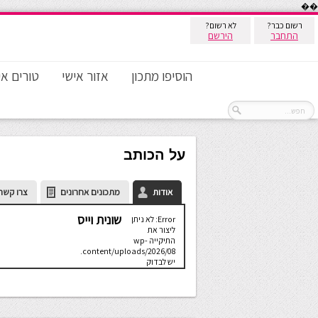
��
רשום כבר?
לא רשום?
התחבר
הירשם
הוסיפו מתכון
אזור אישי
טורים אי
על הכותב
אודות
מתכונים אחרונים
צרו קשר
שונית וייס
Error: לא ניתן
ליצור את
התיקייה wp-
content/uploads/2026/08.
יש לבדוק
שתיקיית האב
שלה ניתנת
לכתיבה.