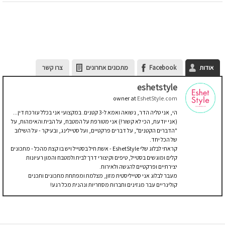
אודות
Facebook
מתכונים אחרונים
צרו קשר
eshetstyle
owner
at
EshetStyle.com
הי, אני טליה הדר, נשואה ואמא ל-3 קטנים. במקצועי אני בכלל עורכת דין...
(אני יודעת, הכי לא קשור!) אני מטורפת על המטבח, על הבית והאימהות, על
"הדברים הקטנים", על דברים פרקטיים, ועל סטיילינג, ובעיקר - על השילוב
של הכל יחד.
קראתי לבלוג שלי EshetStyle - אשת חיל בסטייל ויש בו קצת מהכל - מתכונים
קלים ומוגשים בסטייל, טיפים וקיצורי דרך לבית ולמטבח והמון רעיונות
יצירתיים ופרקטיים להגשה ולאירוח.
מעבר לבלוג אני סטייליסטית מזון, מצלמת ומפתחת מתכונים ותכנים
קולינריים עבר מגזינים וחברות מסחריות ונהנית מכל רגע!