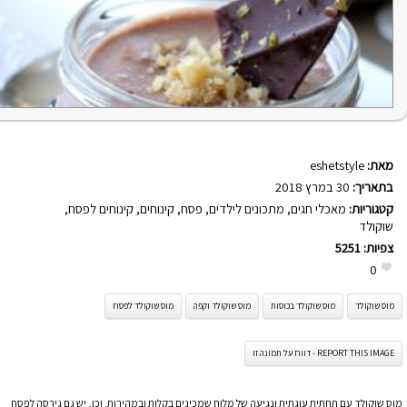
מאת:
eshetstyle
בתאריך:
30 במרץ 2018
קטגוריות:
מאכלי חגים
,
מתכונים לילדים
,
פסח
,
קינוחים
,
קינוחים לפסח
,
שוקולד
צפיות:
5251
0
מוס שוקולד
מוס שוקולד בכוסות
מוס שוקולד וקפה
מוס שוקולד לפסח
REPORT THIS IMAGE - דווח על תמונה זו
מוס שוקולד עם תחתית עוגתית ונגיעה של מלוח שמכינים בקלות ובמהירות. וכן, יש גם גירסה לפסח