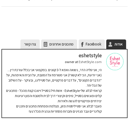
אודות
Facebook
מתכונים אחרונים
צרו קשר
eshetstyle
owner
at
EshetStyle.com
הי, אני טליה הדר, נשואה ואמא ל-3 קטנים. במקצועי אני בכלל עורכת דין...
(אני יודעת, הכי לא קשור!) אני מטורפת על המטבח, על הבית והאימהות, על
"הדברים הקטנים", על דברים פרקטיים, ועל סטיילינג, ובעיקר - על השילוב
של הכל יחד.
קראתי לבלוג שלי EshetStyle - אשת חיל בסטייל ויש בו קצת מהכל - מתכונים
קלים ומוגשים בסטייל, טיפים וקיצורי דרך לבית ולמטבח והמון רעיונות
יצירתיים ופרקטיים להגשה ולאירוח.
מעבר לבלוג אני סטייליסטית מזון, מצלמת ומפתחת מתכונים ותכנים
קולינריים עבר מגזינים וחברות מסחריות ונהנית מכל רגע!